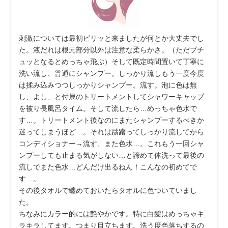
刺激については最初ピリッと来ましたが何とか大丈夫でし
た。液だれは根元部分以外は注意な柔らかさ。（ただブチ
ュッとなるとめっちゃ飛ぶ）そして既定時間置いて丁寧に
洗い流し、普通にシャンプー。しっかり流しもう一度今度
は揉み込みつつしっかりシャンプー。流す。泡に色は無
し、よし、と付属のトリートメントしてシャワーキャップ
を被り長風呂タイム。そして流したら…めっちゃ色水で
す…。トリートメント後なのにまたシャンプーするべきか
迷ってしまうほど…。それは躊躇ってしっかり流してから
コンディショナー→流す、また色水…。これもう一回シャ
ンプーしても止まる気がしない…と諦めて体洗って最後の
流しでまた色水…どんだけ出るねん！こんなの初めてで
す…。
その後タオルで纏めておいたらタオルに色ついていまし
た。
ちなみにカラー的には艶やかです。特に白髪はめっちゃキ
ラキラしてます。つまり目立ちます。洗う度色落ちするの