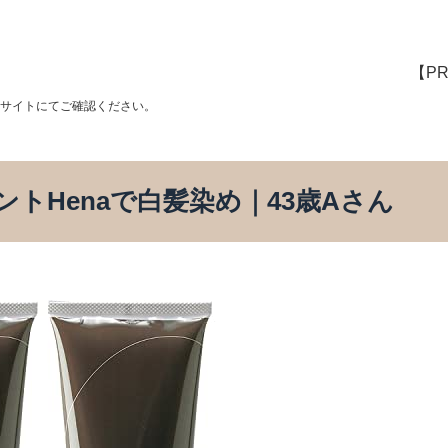
【P
nサイトにてご確認ください。
トHenaで白髪染め｜43歳Aさん